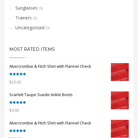
Sunglasses
(9)
Trainers
(6)
Uncategorized
(0)
MOST RATED ITEMS
Abercrombie & Fitch Shirt with Flannel Check
Rated
5.00
$
20.00
out of 5
Scarlett Taupe Suede Ankle Boots
Rated
5.00
$
9.00
out of 5
Abercrombie & Fitch Shirt with Flannel Check
Rated
5.00