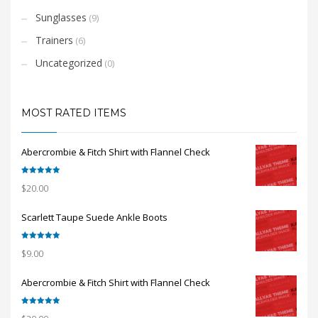
Sunglasses
(9)
Trainers
(6)
Uncategorized
(0)
MOST RATED ITEMS
Abercrombie & Fitch Shirt with Flannel Check
Rated
5.00
$
20.00
out of 5
Scarlett Taupe Suede Ankle Boots
Rated
5.00
$
9.00
out of 5
Abercrombie & Fitch Shirt with Flannel Check
Rated
5.00