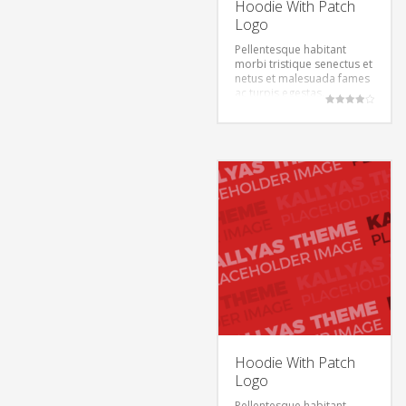
Hoodie With Patch
Logo
Pellentesque habitant
morbi tristique senectus et
netus et malesuada fames
ac turpis egestas.
Vestibulum tortor quam,
Rated
feugiat vitae, ultricies eget,
4.00
out of 5
tempor sit amet, ante.
Donec eu libero sit amet
quam egestas semper.
Aenean ultricies mi vitae
est. Mauris placerat
eleifend leo.
Hoodie With Patch
Logo
Pellentesque habitant