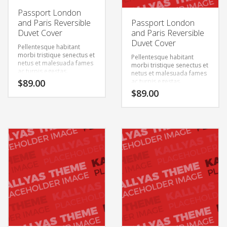
Passport London
and Paris Reversible
Passport London
Duvet Cover
and Paris Reversible
Duvet Cover
Pellentesque habitant
morbi tristique senectus et
Pellentesque habitant
netus et malesuada fames
morbi tristique senectus et
ac turpis egestas.
netus et malesuada fames
Vestibulum tortor quam,
$
89.00
ac turpis egestas.
feugiat vitae, ultricies eget,
Vestibulum tortor quam,
$
89.00
tempor sit amet, ante.
feugiat vitae, ultricies eget,
Donec eu libero sit amet
tempor sit amet, ante.
quam egestas semper.
Donec eu libero sit amet
Aenean ultricies mi vitae
quam egestas semper.
est. Mauris placerat
Aenean ultricies mi vitae
eleifend leo.
est. Mauris placerat
eleifend leo.