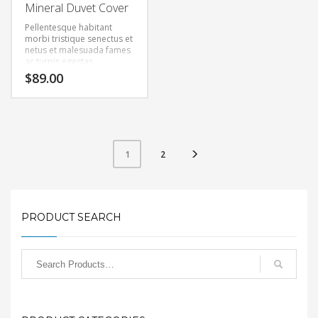
Mineral Duvet Cover
Pellentesque habitant
morbi tristique senectus et
netus et malesuada fames
ac turpis egestas.
Vestibulum tortor quam,
$
89.00
feugiat vitae, ultricies eget,
tempor sit amet, ante.
Donec eu libero sit amet
quam egestas semper.
Aenean ultricies mi vitae
est. Mauris placerat
eleifend leo.
2
1
PRODUCT SEARCH