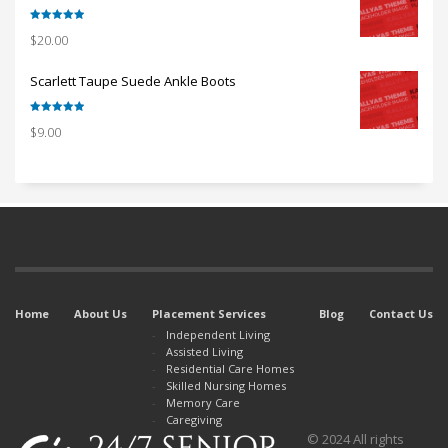
Rated
5.00
$
20.00
out of 5
Scarlett Taupe Suede Ankle Boots
Rated
5.00
$
9.00
out of 5
Home
About Us
Placement Services
Blog
Contact Us
Independent Living
Assisted Living
Residential Care Homes
Skilled Nursing Homes
Memory Care
Caregiving
© 2024 All rights