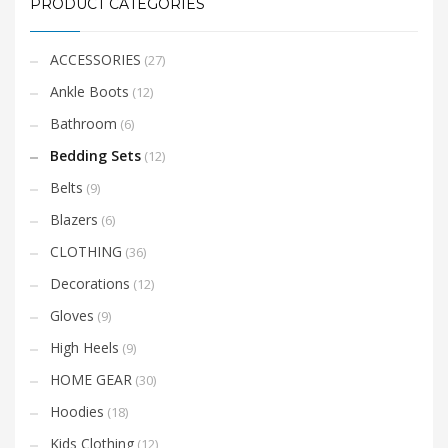
PRODUCT CATEGORIES
ACCESSORIES
(27)
Ankle Boots
(12)
Bathroom
(6)
Bedding Sets
(12)
Belts
(9)
Blazers
(6)
CLOTHING
(36)
Decorations
(12)
Gloves
(9)
High Heels
(9)
HOME GEAR
(30)
Hoodies
(18)
Kids Clothing
(12)