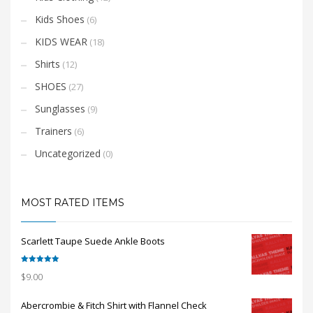
Kids Shoes
(6)
KIDS WEAR
(18)
Shirts
(12)
SHOES
(27)
Sunglasses
(9)
Trainers
(6)
Uncategorized
(0)
MOST RATED ITEMS
Scarlett Taupe Suede Ankle Boots
Rated
5.00
$
9.00
out of 5
Abercrombie & Fitch Shirt with Flannel Check