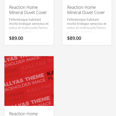
Reaction Home
Reaction Home
Mineral Duvet Cover
Mineral Duvet Cover
Pellentesque habitant
Pellentesque habitant
morbi tristique senectus et
morbi tristique senectus et
netus et malesuada fames
netus et malesuada fames
ac turpis egestas.
ac turpis egestas.
Vestibulum tortor quam,
Vestibulum tortor quam,
$
89.00
$
89.00
feugiat vitae, ultricies eget,
feugiat vitae, ultricies eget,
tempor sit amet, ante.
tempor sit amet, ante.
Donec eu libero sit amet
Donec eu libero sit amet
quam egestas semper.
quam egestas semper.
Aenean ultricies mi vitae
Aenean ultricies mi vitae
est. Mauris placerat
est. Mauris placerat
eleifend leo.
eleifend leo.
Reaction Home