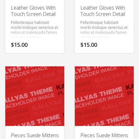
Leather Gloves With
Leather Gloves With
Touch Screen Detail
Touch Screen Detail
Pellentesque habitant
Pellentesque habitant
morbi tristique senectus et
morbi tristique senectus et
netus et malesuada fames
netus et malesuada fames
ac turpis egestas.
ac turpis egestas.
Vestibulum tortor quam,
Vestibulum tortor quam,
$
15.00
$
15.00
feugiat vitae, ultricies eget,
feugiat vitae, ultricies eget,
tempor sit amet, ante.
tempor sit amet, ante.
Donec eu libero sit amet
Donec eu libero sit amet
quam egestas semper.
quam egestas semper.
Aenean ultricies mi vitae
Aenean ultricies mi vitae
est. Mauris placerat
est. Mauris placerat
eleifend leo.
eleifend leo.
Pieces Suede Mittens
Pieces Suede Mittens