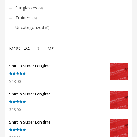
Sunglasses
(9)
Trainers
(6)
Uncategorized
(0)
MOST RATED ITEMS
Shirt In Super Longline
Rated
5.00
$
18.00
out of 5
Shirt In Super Longline
Rated
5.00
$
18.00
out of 5
Shirt In Super Longline
Rated
5.00