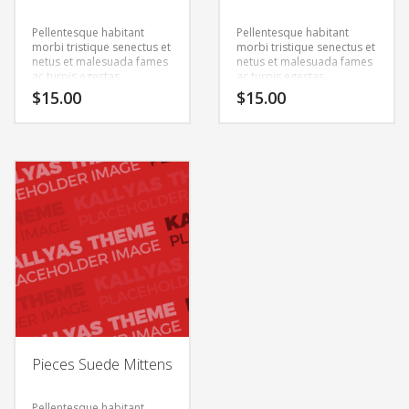
Pellentesque habitant
Pellentesque habitant
morbi tristique senectus et
morbi tristique senectus et
netus et malesuada fames
netus et malesuada fames
ac turpis egestas.
ac turpis egestas.
Vestibulum tortor quam,
Vestibulum tortor quam,
$
15.00
$
15.00
feugiat vitae, ultricies eget,
feugiat vitae, ultricies eget,
tempor sit amet, ante.
tempor sit amet, ante.
Donec eu libero sit amet
Donec eu libero sit amet
quam egestas semper.
quam egestas semper.
Aenean ultricies mi vitae
Aenean ultricies mi vitae
est. Mauris placerat
est. Mauris placerat
eleifend leo.
eleifend leo.
Pieces Suede Mittens
Pellentesque habitant